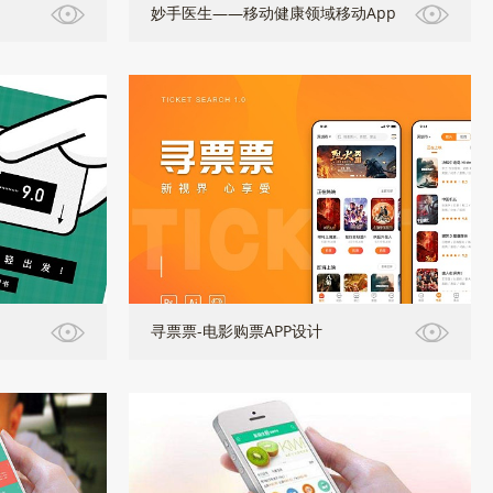
妙手医生——移动健康领域移动App
寻票票-电影购票APP设计