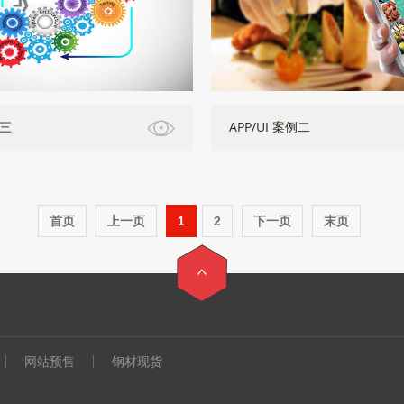
例三
APP/UI 案例二
首页
上一页
1
2
下一页
末页
网站预售
钢材现货