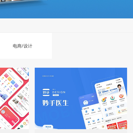
电商/设计