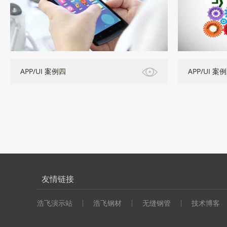
APP/UI 案例四
APP/UI 案
友情链接
浩飞演示站
浩飞钢材
无缝钢管
技术博客